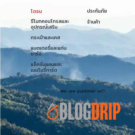
ประกันภัย
โดรน
รีโมทคอนโทรลและ
ร้านค้า
อุปกรณ์เสริม
กระเป๋าและเคส
แบตเตอรี่และแท่น
ชาร์จ
แอ็คชันแคมและ
เมมโมรี่การ์ด
We are publisher with: