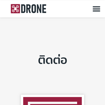
โดรนและอุปกรณ์โดรน
ติดต่อ