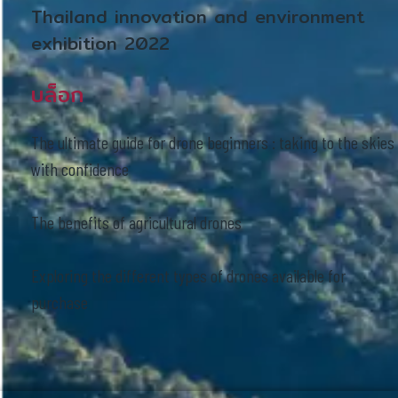
Thailand innovation and environment
exhibition 2022
บล็อก
The ultimate guide for drone beginners : taking to the skies
with confidence
The benefits of agricultural drones
Exploring the different types of drones available for
purchase